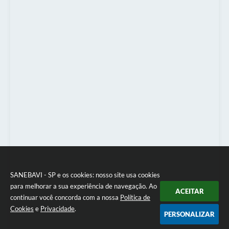
SANEBAVI - SP e os cookies: nosso site usa cookies
para melhorar a sua experiência de navegação. Ao
ACEITAR
continuar você concorda com a nossa
Política de
Cookies
e
Privacidade
.
PERSONALIZAR